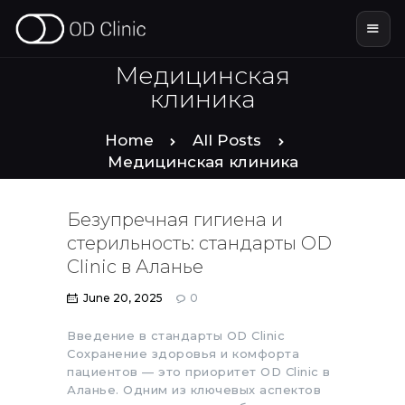
Медицинская
клиника
HOME
Home
All Posts
Медицинская клиника
ABOUT US
Безупречная гигиена и
SERVICES
стерильность: стандарты OD
Clinic в Аланье
SMILE STORIES
June 20, 2025
0
DENTAL & TOURISM
Введение в стандарты OD Clinic
Сохранение здоровья и комфорта
пациентов — это приоритет OD Clinic в
Аланье. Одним из ключевых аспектов