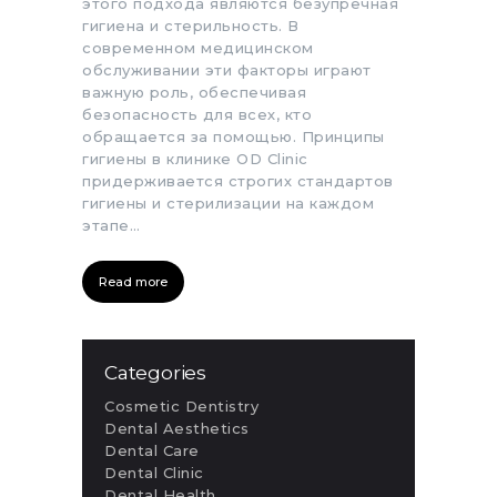
этого подхода являются безупречная
гигиена и стерильность. В
современном медицинском
обслуживании эти факторы играют
важную роль, обеспечивая
безопасность для всех, кто
обращается за помощью. Принципы
гигиены в клинике OD Clinic
придерживается строгих стандартов
гигиены и стерилизации на каждом
этапе…
Read more
Categories
Cosmetic Dentistry
Dental Aesthetics
Dental Care
Dental Clinic
Dental Health