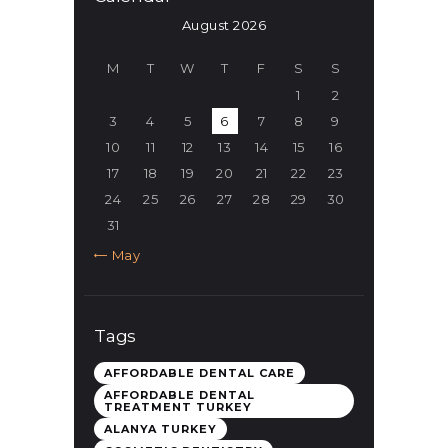
August 2026
M
T
W
T
F
S
S
1
2
3
4
5
6
7
8
9
10
11
12
13
14
15
16
17
18
19
20
21
22
23
24
25
26
27
28
29
30
31
« May
Tags
AFFORDABLE DENTAL CARE
AFFORDABLE DENTAL
TREATMENT TURKEY
ALANYA TURKEY