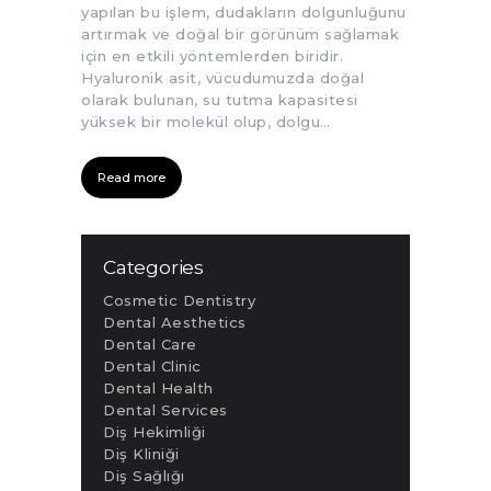
yapılan bu işlem, dudakların dolgunluğunu
artırmak ve doğal bir görünüm sağlamak
için en etkili yöntemlerden biridir.
Hyaluronik asit, vücudumuzda doğal
olarak bulunan, su tutma kapasitesi
yüksek bir molekül olup, dolgu…
Read more
Categories
Cosmetic Dentistry
Dental Aesthetics
Dental Care
Dental Clinic
Dental Health
Dental Services
Diş Hekimliği
Diş Kliniği
Diş Sağlığı