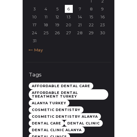
1
2
3
4
5
6
7
8
9
10
11
12
13
14
15
16
17
18
19
20
21
22
23
24
25
26
27
28
29
30
31
« May
Tags
AFFORDABLE DENTAL CARE
AFFORDABLE DENTAL
TREATMENT TURKEY
ALANYA TURKEY
COSMETIC DENTISTRY
COSMETIC DENTISTRY ALANYA
DENTAL CARE
DENTAL CLINIC
DENTAL CLINIC ALANYA
DENTAL CLINICS