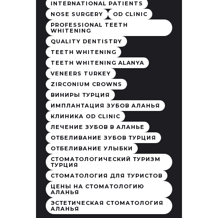
INTERNATIONAL PATIENTS
NOSE SURGERY
OD CLINIC
PROFESSIONAL TEETH
WHITENING
QUALITY DENTISTRY
TEETH WHITENING
TEETH WHITENING ALANYA
VENEERS TURKEY
ZIRCONIUM CROWNS
ВИНИРЫ ТУРЦИЯ
ИМПЛАНТАЦИЯ ЗУБОВ АЛАНЬЯ
КЛИНИКА OD CLINIC
ЛЕЧЕНИЕ ЗУБОВ В АЛАНЬЕ
ОТБЕЛИВАНИЕ ЗУБОВ ТУРЦИЯ
ОТБЕЛИВАНИЕ УЛЫБКИ
СТОМАТОЛОГИЧЕСКИЙ ТУРИЗМ
ТУРЦИЯ
СТОМАТОЛОГИЯ ДЛЯ ТУРИСТОВ
ЦЕНЫ НА СТОМАТОЛОГИЮ
АЛАНЬЯ
ЭСТЕТИЧЕСКАЯ СТОМАТОЛОГИЯ
АЛАНЬЯ