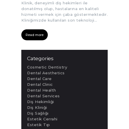
Klinik, deneyimli diş hekimleri ile
donatılmış olup, hastalarına en kaliteli
hizmeti vermek için çaba göstermektedir.
Kliniğimizde kullanılan son teknoloji…
Read more
Categories
Cosmetic Dentistry
Dental Aesthetics
Dental Care
Dental Clinic
Dental Health
Dental Services
Diş Hekimliği
Diş Kliniği
Diş Sağlığı
Estetik Cerrahi
Estetik Tıp