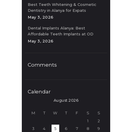
Best Teeth Whitening & Cosmetic
Dentistry in Alanya for Expats
May 3, 2026
Dental Implants Alanya: Best
Affordable Teeth Implants at OD
Clinic
May 3, 2026
Comments
Calendar
August 2026
M
T
W
T
F
S
S
1
2
3
4
5
6
7
8
9