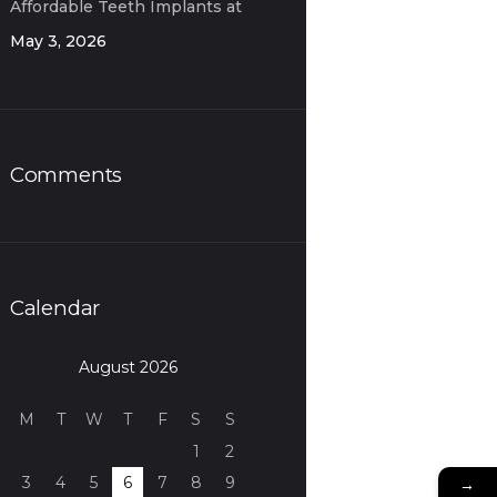
Affordable Teeth Implants at
OD Clinic
May 3, 2026
Comments
Calendar
August 2026
M
T
W
T
F
S
S
1
2
3
4
5
6
7
8
9
→