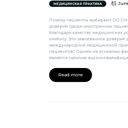
June
МЕДИЦИНСКАЯ ПРАКТИКА
Почему пациенты выбирают OD Clini
доверия среди иностранных пациен
благодаря качеству медицинских у
клиенту. Это завоеванное доверие 
международной медицинской практи
пациентов? Одним из основных фа
является наличие высококвалифиц
Read more