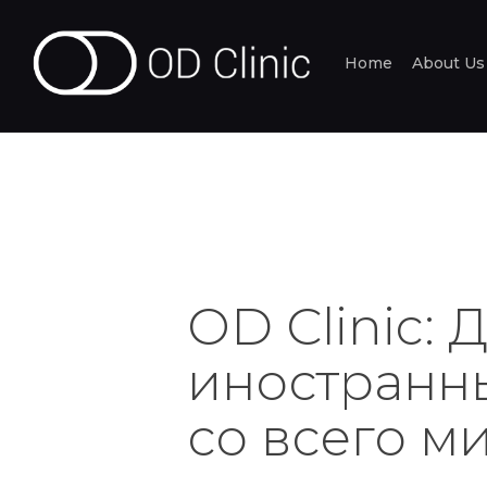
Home
About Us
OD Clinic:
иностранн
со всего м