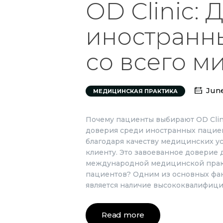
OD Clinic:
иностранн
со всего м
June
МЕДИЦИНСКАЯ ПРАКТИКА
Почему пациенты выбирают OD Clini
доверия среди иностранных пациен
благодаря качеству медицинских у
клиенту. Это завоеванное доверие 
международной медицинской практи
пациентов? Одним из основных фа
является наличие высококвалифиц
Read more