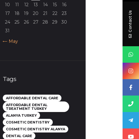
10
11
12
13
14
15
16
Contact Us
17
18
19
20
21
22
23
24
25
26
27
28
29
30
31
« May
Tags
AFFORDABLE DENTAL CARE
AFFORDABLE DENTAL
TREATMENT TURKEY
ALANYA TURKEY
COSMETIC DENTISTRY
COSMETIC DENTISTRY ALANYA
DENTAL CARE