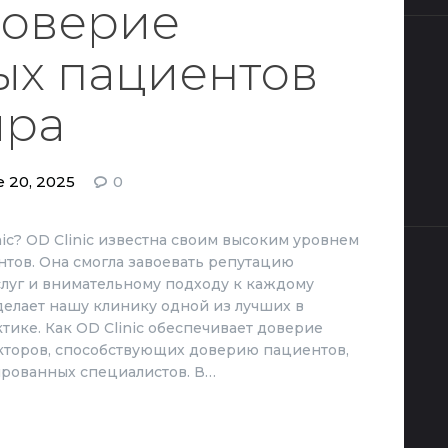
 Доверие
ых пациентов
ира
 20, 2025
0
c? OD Clinic известна своим высоким уровнем
тов. Она смогла завоевать репутацию
слуг и внимательному подходу к каждому
делает нашу клинику одной из лучших в
ке. Как OD Clinic обеспечивает доверие
кторов, способствующих доверию пациентов,
ированных специалистов. В…