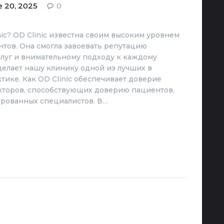
 20, 2025
0
c? OD Clinic известна своим высоким уровнем
тов. Она смогла завоевать репутацию
слуг и внимательному подходу к каждому
делает нашу клинику одной из лучших в
ке. Как OD Clinic обеспечивает доверие
кторов, способствующих доверию пациентов,
ированных специалистов. В…