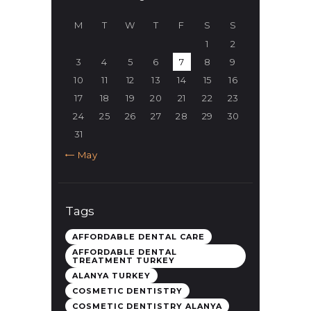
M
T
W
T
F
S
S
1
2
3
4
5
6
7
8
9
10
11
12
13
14
15
16
17
18
19
20
21
22
23
24
25
26
27
28
29
30
31
« May
Tags
AFFORDABLE DENTAL CARE
AFFORDABLE DENTAL
TREATMENT TURKEY
ALANYA TURKEY
COSMETIC DENTISTRY
COSMETIC DENTISTRY ALANYA