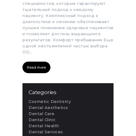
специалистов, которые гарантируют
тщательный подход к каждому
пациенту. Комплексный подход к
диагностике и лечению обеспечивает
лучшее понимание здоровья пациентов
и позволяет достичь выдающихся
результатов. Комфорт пребывания Еще
одной неотъемлемой частью выбора
OD…
Read more
Categories
Cosmetic Dentistry
Dental Aesthetics
Dental Care
Dental Clinic
Dental Health
Dental Services