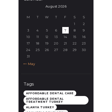
August 2026
M
T
W
T
F
S
S
1
2
3
4
5
6
7
8
9
10
11
12
13
14
15
16
17
18
19
20
21
22
23
24
25
26
27
28
29
30
31
« May
Tags
AFFORDABLE DENTAL CARE
AFFORDABLE DENTAL
TREATMENT TURKEY
ALANYA TURKEY