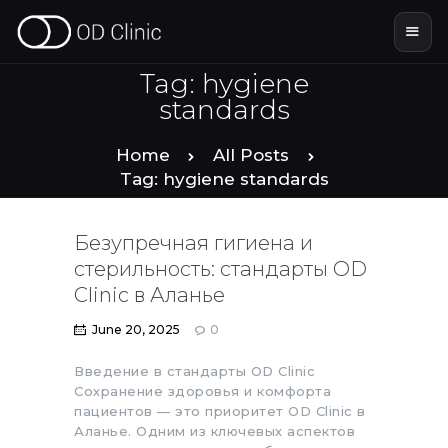
Tag: hygiene
standards
HOME
Home
All Posts
Tag: hygiene standards
ABOUT US
Безупречная гигиена и
SERVICES
стерильность: стандарты OD
Clinic в Аланье
SMILE STORIES
June 20, 2025
0
DENTAL & TOURISM
Введение в стандарты OD Clinic
Сохранение здоровья и комфорта
пациентов — это приоритет OD Clinic в
Аланье. Одним из ключевых аспектов