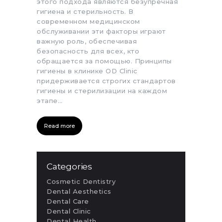
этого подхода являются безупречная
гигиена и стерильность. В
современном медицинском
обслуживании эти факторы играют
важную роль, обеспечивая
безопасность для всех, кто
обращается за помощью. Принципы
гигиены в клинике OD Clinic
придерживается строгих стандартов
гигиены и стерилизации на каждом
этапе…
Read more
Categories
Cosmetic Dentistry
Dental Aesthetics
Dental Care
Dental Clinic
Dental Health