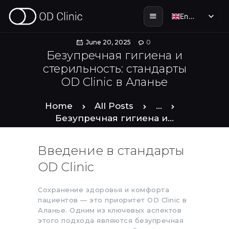
English
English
June 20, 2025
0
Безупречная гигиена и
стерильность: стандарты
HOME
OD Clinic в Аланье
ABOUT US
Home
All Posts
...
Безупречная гигиена и...
SERVICES
Введение в стандарты
SMILE STORIES
OD Clinic
DENTAL & TOURISM
Сохранение здоровья и комфорта
пациентов — это приоритет OD Clinic в
Аланье. Одним из ключевых аспектов
ENGLISH
этого подхода являются безупречная