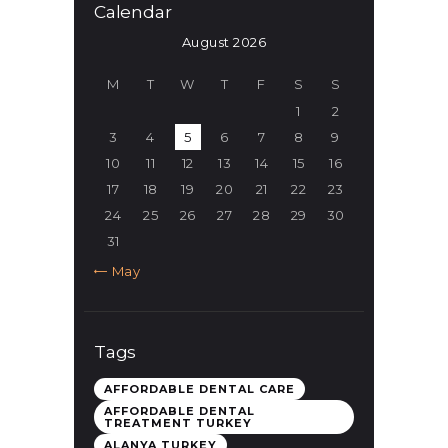
Calendar
August 2026
M
T
W
T
F
S
S
1
2
3
4
5
6
7
8
9
10
11
12
13
14
15
16
17
18
19
20
21
22
23
24
25
26
27
28
29
30
31
« May
Tags
AFFORDABLE DENTAL CARE
AFFORDABLE DENTAL
TREATMENT TURKEY
ALANYA TURKEY