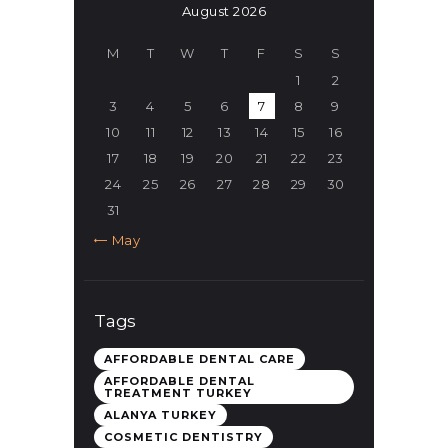
August 2026
M
T
W
T
F
S
S
1
2
3
4
5
6
7
8
9
10
11
12
13
14
15
16
17
18
19
20
21
22
23
24
25
26
27
28
29
30
31
« May
Tags
AFFORDABLE DENTAL CARE
AFFORDABLE DENTAL
TREATMENT TURKEY
ALANYA TURKEY
COSMETIC DENTISTRY