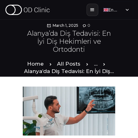
English
English
March 1, 2025
0
Alanya’da Diş Tedavisi: En
İyi Diş Hekimleri ve
HOME
Ortodonti
ABOUT US
Home
All Posts
...
Alanya’da Diş Tedavisi: En İyi Diş...
SERVICES
SMILE STORIES
DENTAL & TOURISM
ENGLISH