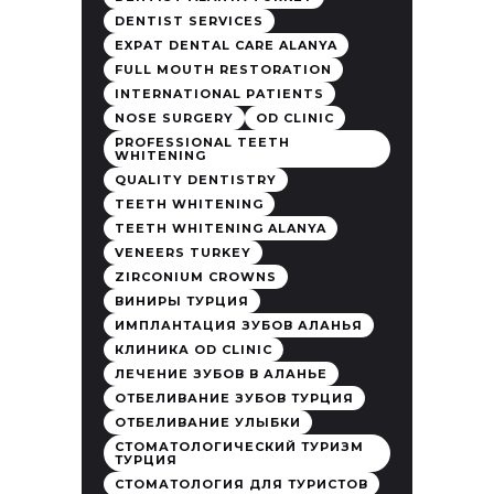
DENTIST SERVICES
EXPAT DENTAL CARE ALANYA
FULL MOUTH RESTORATION
INTERNATIONAL PATIENTS
NOSE SURGERY
OD CLINIC
PROFESSIONAL TEETH
WHITENING
QUALITY DENTISTRY
TEETH WHITENING
TEETH WHITENING ALANYA
VENEERS TURKEY
ZIRCONIUM CROWNS
ВИНИРЫ ТУРЦИЯ
ИМПЛАНТАЦИЯ ЗУБОВ АЛАНЬЯ
КЛИНИКА OD CLINIC
ЛЕЧЕНИЕ ЗУБОВ В АЛАНЬЕ
ОТБЕЛИВАНИЕ ЗУБОВ ТУРЦИЯ
ОТБЕЛИВАНИЕ УЛЫБКИ
СТОМАТОЛОГИЧЕСКИЙ ТУРИЗМ
ТУРЦИЯ
СТОМАТОЛОГИЯ ДЛЯ ТУРИСТОВ